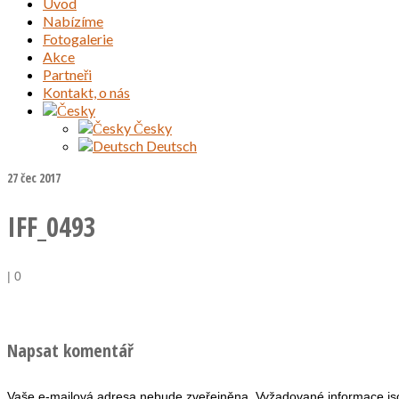
Úvod
Nabízíme
Fotogalerie
Akce
Partneři
Kontakt, o nás
Česky
Deutsch
27
čec 2017
IFF_0493
|
0
Napsat komentář
Vaše e-mailová adresa nebude zveřejněna.
Vyžadované informace j