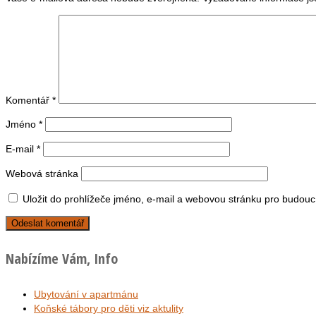
Komentář
*
Jméno
*
E-mail
*
Webová stránka
Uložit do prohlížeče jméno, e-mail a webovou stránku pro budouc
Nabízíme Vám, Info
Ubytování v apartmánu
Koňské tábory pro děti viz aktulity