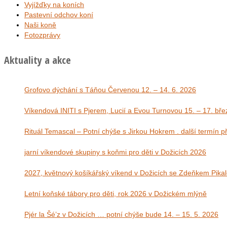
Vyjížďky na koních
Pastevní odchov koní
Naši koně
Fotozprávy
Aktuality a akce
Grofovo dýchání s Táňou Červenou 12. – 14. 6. 2026
Víkendová INITI s Pjerem, Lucií a Evou Tu
Rituál Temascal – Potní chýše s Jirkou Hokrem . další termín 
jarní víkendové skupiny s koňmi pro děti v Dožicích 2026
2027, květnový košíkářský víkend v Dožicích se Zdeňkem Pika
Letní koňské tábory pro děti, rok 2026 v Dožickém mlýně
Pjér la Šé’z v Dožicích … potní chýše bude 14. – 15. 5. 2026