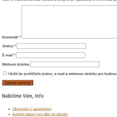
Komentář
*
Jméno
*
E-mail
*
Webová stránka
Uložit do prohlížeče jméno, e-mail a webovou stránku pro budouc
Nabízíme Vám, Info
Ubytování v apartmánu
Koňské tábory pro děti viz aktulity