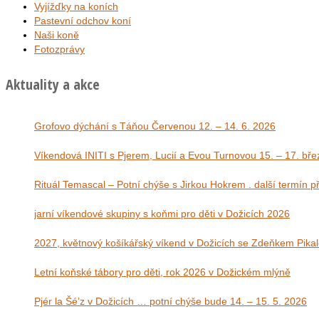
Vyjížďky na koních
Pastevní odchov koní
Naši koně
Fotozprávy
Aktuality a akce
Grofovo dýchání s Táňou Červenou 12. – 14. 6. 2026
Víkendová INITI s Pjerem, Lucií a Evou Tu
Rituál Temascal – Potní chýše s Jirkou Hokrem . další termín 
jarní víkendové skupiny s koňmi pro děti v Dožicích 2026
2027, květnový košíkářský víkend v Dožicích se Zdeňkem Pika
Letní koňské tábory pro děti, rok 2026 v Dožickém mlýně
Pjér la Šé’z v Dožicích … potní chýše bude 14. – 15. 5. 2026