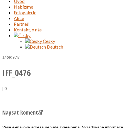
Úvod
Nabízíme
Fotogalerie
Akce
Partneři
Kontakt, o nás
Česky
Deutsch
27
čec 2017
IFF_0476
|
0
Napsat komentář
Vaše e-mailová adresa nebude zveřejněna.
Vyžadované informace