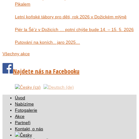
Pikalem
Letní koňské tábory pro děti, rok 2026 v Dožickém mlýně
Pjér la Šé’z v Dožicích … potní chýše bude 14. – 15. 5. 2026
Putování na koních…jaro 2025…
Všechny akce
Najdete nás na Facebooku
Úvod
Nabízíme
Fotogalerie
Akce
Partneři
Kontakt, o nás