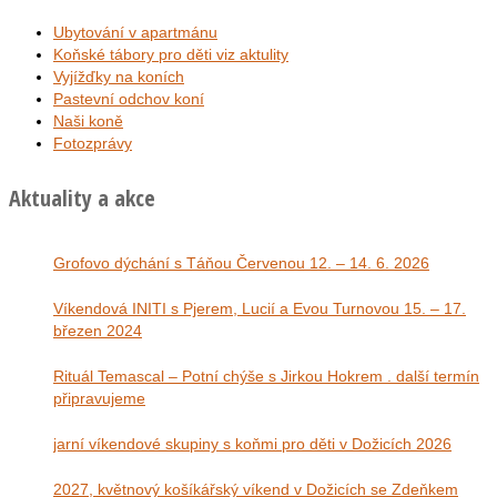
Ubytování v apartmánu
Koňské tábory pro děti viz aktulity
Vyjížďky na koních
Pastevní odchov koní
Naši koně
Fotozprávy
Aktuality a akce
Grofovo dýchání s Táňou Červenou 12. – 14. 6. 2026
Víkendová INITI s Pjerem, Lucií a Evou Turnovou 15. – 17.
březen 2024
Rituál Temascal – Potní chýše s Jirkou Hokrem . další termín
připravujeme
jarní víkendové skupiny s koňmi pro děti v Dožicích 2026
2027, květnový košíkářský víkend v Dožicích se Zdeňkem