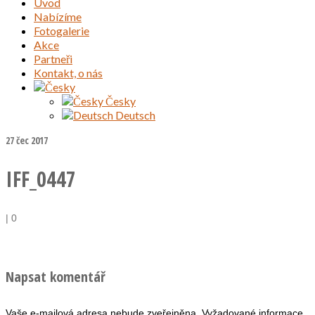
Úvod
Nabízíme
Fotogalerie
Akce
Partneři
Kontakt, o nás
Česky
Deutsch
27
čec 2017
IFF_0447
|
0
Napsat komentář
Vaše e-mailová adresa nebude zveřejněna.
Vyžadované informace