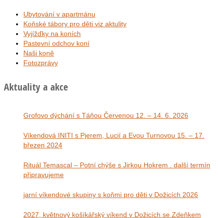
Ubytování v apartmánu
Koňské tábory pro děti viz aktulity
Vyjížďky na koních
Pastevní odchov koní
Naši koně
Fotozprávy
Aktuality a akce
Grofovo dýchání s Táňou Červenou 12. – 14. 6. 2026
Víkendová INITI s Pjerem, Lucií a Evou Turnovou 15. – 17.
březen 2024
Rituál Temascal – Potní chýše s Jirkou Hokrem . další termín
připravujeme
jarní víkendové skupiny s koňmi pro děti v Dožicích 2026
2027, květnový košíkářský víkend v Dožicích se Zdeňkem