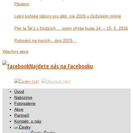
Pikalem
Letní koňské tábory pro děti, rok 2026 v Dožickém mlýně
Pjér la Šé’z v Dožicích … potní chýše bude 14. – 15. 5. 2026
Putování na koních…jaro 2025…
Všechny akce
Najdete nás na Facebooku
Úvod
Nabízíme
Fotogalerie
Akce
Partneři
Kontakt, o nás