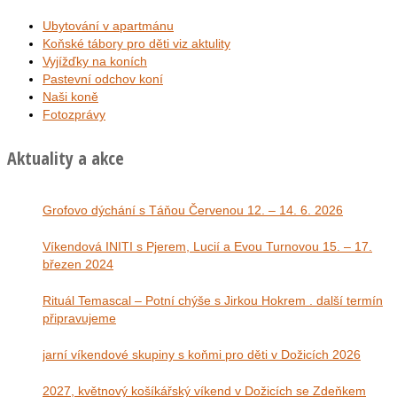
Ubytování v apartmánu
Koňské tábory pro děti viz aktulity
Vyjížďky na koních
Pastevní odchov koní
Naši koně
Fotozprávy
Aktuality a akce
Grofovo dýchání s Táňou Červenou 12. – 14. 6. 2026
Víkendová INITI s Pjerem, Lucií a Evou Turnovou 15. – 17.
březen 2024
Rituál Temascal – Potní chýše s Jirkou Hokrem . další termín
připravujeme
jarní víkendové skupiny s koňmi pro děti v Dožicích 2026
2027, květnový košíkářský víkend v Dožicích se Zdeňkem