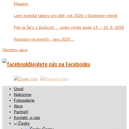
Pikalem
Letní koňské tábory pro děti, rok 2026 v Dožickém mlýně
Pjér la Šé’z v Dožicích … potní chýše bude 14. – 15. 5. 2026
Putování na koních…jaro 2025…
Všechny akce
Najdete nás na Facebooku
Úvod
Nabízíme
Fotogalerie
Akce
Partneři
Kontakt, o nás