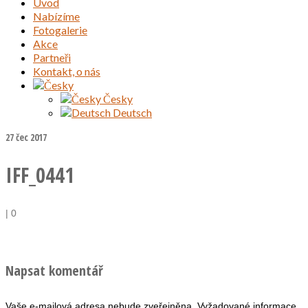
Úvod
Nabízíme
Fotogalerie
Akce
Partneři
Kontakt, o nás
Česky
Deutsch
27
čec 2017
IFF_0441
|
0
Napsat komentář
Vaše e-mailová adresa nebude zveřejněna.
Vyžadované informace