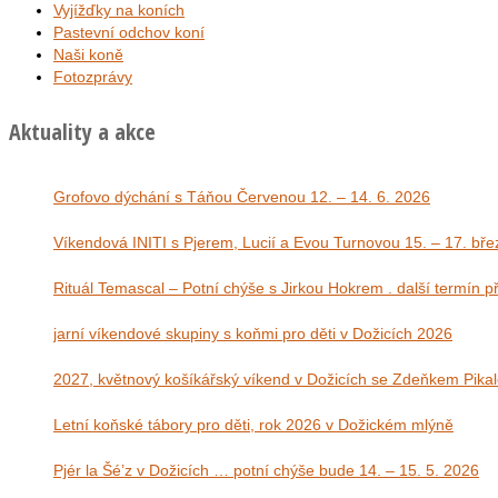
Vyjížďky na koních
Pastevní odchov koní
Naši koně
Fotozprávy
Aktuality a akce
Grofovo dýchání s Táňou Červenou 12. – 14. 6. 2026
Víkendová INITI s Pjerem, Lucií a Evou Tu
Rituál Temascal – Potní chýše s Jirkou Hokrem . další termín 
jarní víkendové skupiny s koňmi pro děti v Dožicích 2026
2027, květnový košíkářský víkend v Dožicích se Zdeňkem Pika
Letní koňské tábory pro děti, rok 2026 v Dožickém mlýně
Pjér la Šé’z v Dožicích … potní chýše bude 14. – 15. 5. 2026