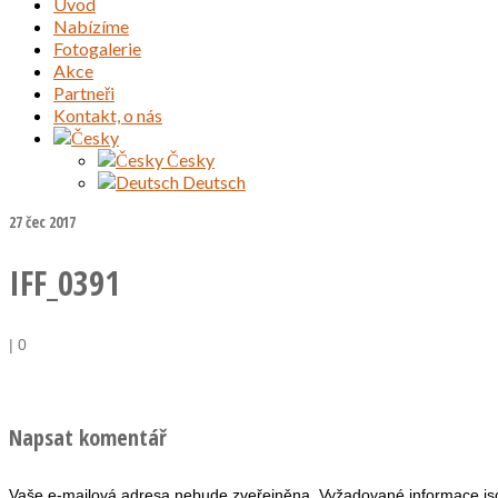
Úvod
Nabízíme
Fotogalerie
Akce
Partneři
Kontakt, o nás
Česky
Deutsch
27
čec 2017
IFF_0391
|
0
Napsat komentář
Vaše e-mailová adresa nebude zveřejněna.
Vyžadované informace j