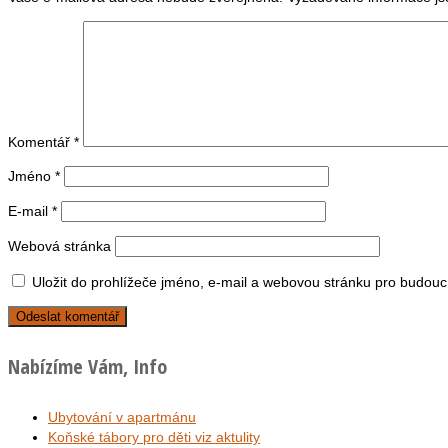
Komentář
*
Jméno
*
E-mail
*
Webová stránka
Uložit do prohlížeče jméno, e-mail a webovou stránku pro budouc
Nabízíme Vám, Info
Ubytování v apartmánu
Koňské tábory pro děti viz aktulity