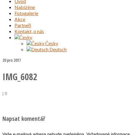
Úvod
Nabízíme
Fotogalerie
Akce
Partneři
Kontakt, o nás
Česky
Deutsch
20
pro 2017
IMG_6082
|
0
Napsat komentář
Vaše e-mailová adresa nebude zveřejněna.
Vyžadované informace