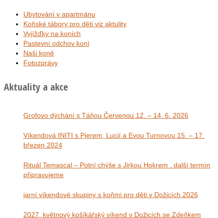
Ubytování v apartmánu
Koňské tábory pro děti viz aktulity
Vyjížďky na koních
Pastevní odchov koní
Naši koně
Fotozprávy
Aktuality a akce
Grofovo dýchání s Táňou Červenou 12. – 14. 6. 2026
Víkendová INITI s Pjerem, Lucií a Evou Turnovou 15. – 17.
březen 2024
Rituál Temascal – Potní chýše s Jirkou Hokrem . další termín
připravujeme
jarní víkendové skupiny s koňmi pro děti v Dožicích 2026
2027, květnový košíkářský víkend v Dožicích se Zdeňkem