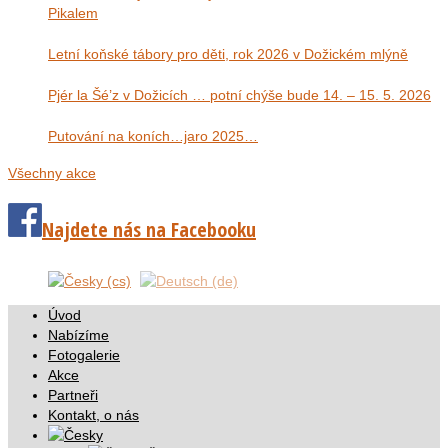
Pikalem
Letní koňské tábory pro děti, rok 2026 v Dožickém mlýně
Pjér la Šé’z v Dožicích … potní chýše bude 14. – 15. 5. 2026
Putování na koních…jaro 2025…
Všechny akce
Najdete nás na Facebooku
Úvod
Nabízíme
Fotogalerie
Akce
Partneři
Kontakt, o nás