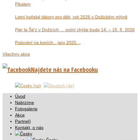
Pikalem
Letní koňské tábory pro děti, rok 2026 v Dožickém mlýně
Pjér la Šé’z v Dožicích … potní chýše bude 14. – 15. 5. 2026
Putování na koních…jaro 2025…
Všechny akce
Najdete nás na Facebooku
Úvod
Nabízíme
Fotogalerie
Akce
Partneři
Kontakt, o nás