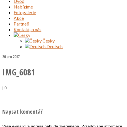
Úvod
Nabízíme
Fotogalerie
Akce
Partneři
Kontakt, o nás
Česky
Deutsch
20
pro 2017
IMG_6081
|
0
Napsat komentář
Vaše e-mailová adresa nebude zveřejněna.
Vyžadované informace