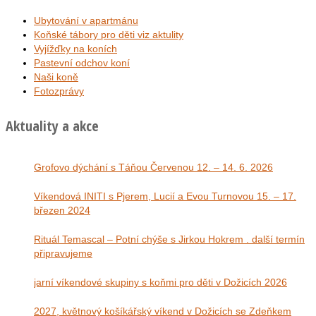
Ubytování v apartmánu
Koňské tábory pro děti viz aktulity
Vyjížďky na koních
Pastevní odchov koní
Naši koně
Fotozprávy
Aktuality a akce
Grofovo dýchání s Táňou Červenou 12. – 14. 6. 2026
Víkendová INITI s Pjerem, Lucií a Evou Turnovou 15. – 17.
březen 2024
Rituál Temascal – Potní chýše s Jirkou Hokrem . další termín
připravujeme
jarní víkendové skupiny s koňmi pro děti v Dožicích 2026
2027, květnový košíkářský víkend v Dožicích se Zdeňkem