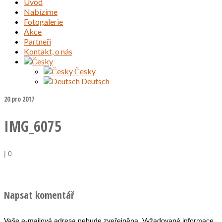
Úvod
Nabízíme
Fotogalerie
Akce
Partneři
Kontakt, o nás
Česky
Deutsch
20
pro 2017
IMG_6075
|
0
Napsat komentář
Vaše e-mailová adresa nebude zveřejněna.
Vyžadované informace