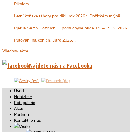
Pikalem
Letní koňské tábory pro děti, rok 2026 v Dožickém mlýně
Pjér la Šé’z v Dožicích … potní chýše bude 14. – 15. 5. 2026
Putování na koních…jaro 2025…
Všechny akce
Najdete nás na Facebooku
Úvod
Nabízíme
Fotogalerie
Akce
Partneři
Kontakt, o nás