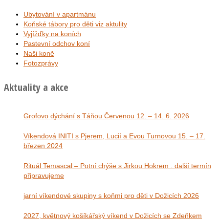
Ubytování v apartmánu
Koňské tábory pro děti viz aktulity
Vyjížďky na koních
Pastevní odchov koní
Naši koně
Fotozprávy
Aktuality a akce
Grofovo dýchání s Táňou Červenou 12. – 14. 6. 2026
Víkendová INITI s Pjerem, Lucií a Evou Turnovou 15. – 17.
březen 2024
Rituál Temascal – Potní chýše s Jirkou Hokrem . další termín
připravujeme
jarní víkendové skupiny s koňmi pro děti v Dožicích 2026
2027, květnový košíkářský víkend v Dožicích se Zdeňkem