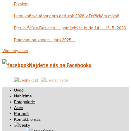
Pikalem
Letní koňské tábory pro děti, rok 2026 v Dožickém mlýně
Pjér la Šé’z v Dožicích … potní chýše bude 14. – 15. 5. 2026
Putování na koních…jaro 2025…
Všechny akce
Najdete nás na Facebooku
Úvod
Nabízíme
Fotogalerie
Akce
Partneři
Kontakt, o nás