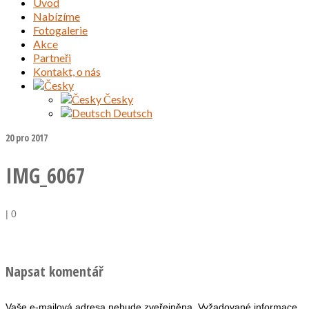
Úvod
Nabízíme
Fotogalerie
Akce
Partneři
Kontakt, o nás
Česky
Deutsch
20
pro 2017
IMG_6067
|
0
Napsat komentář
Vaše e-mailová adresa nebude zveřejněna.
Vyžadované informace