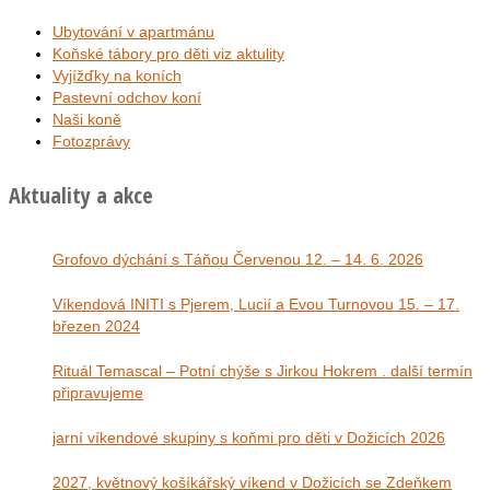
Ubytování v apartmánu
Koňské tábory pro děti viz aktulity
Vyjížďky na koních
Pastevní odchov koní
Naši koně
Fotozprávy
Aktuality a akce
Grofovo dýchání s Táňou Červenou 12. – 14. 6. 2026
Víkendová INITI s Pjerem, Lucií a Evou Turnovou 15. – 17.
březen 2024
Rituál Temascal – Potní chýše s Jirkou Hokrem . další termín
připravujeme
jarní víkendové skupiny s koňmi pro děti v Dožicích 2026
2027, květnový košíkářský víkend v Dožicích se Zdeňkem