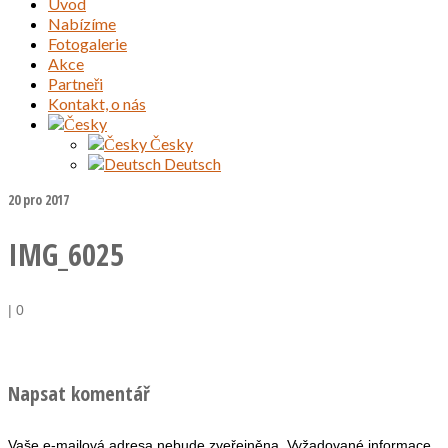
Úvod
Nabízíme
Fotogalerie
Akce
Partneři
Kontakt, o nás
Česky
Deutsch
20
pro 2017
IMG_6025
|
0
Napsat komentář
Vaše e-mailová adresa nebude zveřejněna.
Vyžadované informace