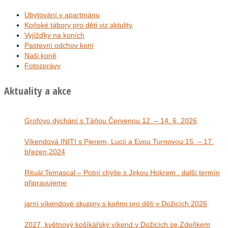
Ubytování v apartmánu
Koňské tábory pro děti viz aktulity
Vyjížďky na koních
Pastevní odchov koní
Naši koně
Fotozprávy
Aktuality a akce
Grofovo dýchání s Táňou Červenou 12. – 14. 6. 2026
Víkendová INITI s Pjerem, Lucií a Evou Turnovou 15. – 17.
březen 2024
Rituál Temascal – Potní chýše s Jirkou Hokrem . další termín
připravujeme
jarní víkendové skupiny s koňmi pro děti v Dožicích 2026
2027, květnový košíkářský víkend v Dožicích se Zdeňkem