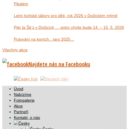
Pikalem
Letní koňské tábory pro děti, rok 2026 v Dožickém mlýně
Pjér la Šé’z v Dožicích … potní chýše bude 14. – 15. 5. 2026
Putování na koních…jaro 2025…
Všechny akce
Najdete nás na Facebooku
Úvod
Nabízíme
Fotogalerie
Akce
Partneři
Kontakt, o nás