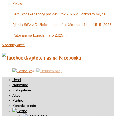
Pikalem
Letní koňské tábory pro děti, rok 2026 v Dožickém mlýně
Pjér la Šé’z v Dožicích … potní chýše bude 14. – 15. 5. 2026
Putování na koních…jaro 2025…
Všechny akce
Najdete nás na Facebooku
Úvod
Nabízíme
Fotogalerie
Akce
Partneři
Kontakt, o nás