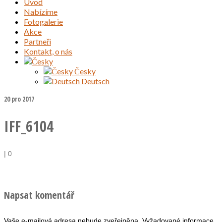
Úvod
Nabízíme
Fotogalerie
Akce
Partneři
Kontakt, o nás
Česky
Deutsch
20
pro 2017
IFF_6104
|
0
Napsat komentář
Vaše e-mailová adresa nebude zveřejněna.
Vyžadované informace