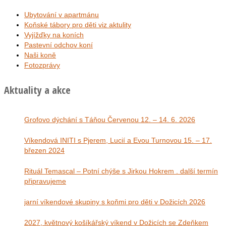
Ubytování v apartmánu
Koňské tábory pro děti viz aktulity
Vyjížďky na koních
Pastevní odchov koní
Naši koně
Fotozprávy
Aktuality a akce
Grofovo dýchání s Táňou Červenou 12. – 14. 6. 2026
Víkendová INITI s Pjerem, Lucií a Evou Turnovou 15. – 17.
březen 2024
Rituál Temascal – Potní chýše s Jirkou Hokrem . další termín
připravujeme
jarní víkendové skupiny s koňmi pro děti v Dožicích 2026
2027, květnový košíkářský víkend v Dožicích se Zdeňkem