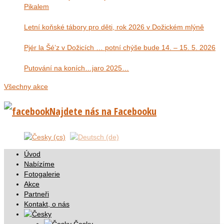
Pikalem
Letní koňské tábory pro děti, rok 2026 v Dožickém mlýně
Pjér la Šé’z v Dožicích … potní chýše bude 14. – 15. 5. 2026
Putování na koních…jaro 2025…
Všechny akce
Najdete nás na Facebooku
Úvod
Nabízíme
Fotogalerie
Akce
Partneři
Kontakt, o nás