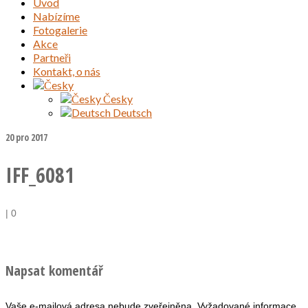
Úvod
Nabízíme
Fotogalerie
Akce
Partneři
Kontakt, o nás
Česky
Deutsch
20
pro 2017
IFF_6081
|
0
Napsat komentář
Vaše e-mailová adresa nebude zveřejněna.
Vyžadované informace