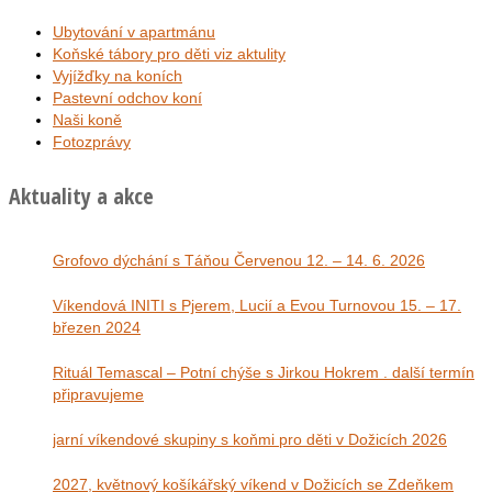
Ubytování v apartmánu
Koňské tábory pro děti viz aktulity
Vyjížďky na koních
Pastevní odchov koní
Naši koně
Fotozprávy
Aktuality a akce
Grofovo dýchání s Táňou Červenou 12. – 14. 6. 2026
Víkendová INITI s Pjerem, Lucií a Evou Turnovou 15. – 17.
březen 2024
Rituál Temascal – Potní chýše s Jirkou Hokrem . další termín
připravujeme
jarní víkendové skupiny s koňmi pro děti v Dožicích 2026
2027, květnový košíkářský víkend v Dožicích se Zdeňkem