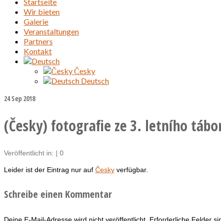
Startseite
Wir bieten
Galerie
Veranstaltungen
Partners
Kontakt
Česky
Deutsch
24
Sep 2018
(Česky) fotografie ze 3. letního tábo
Veröffentlicht in:
|
0
Leider ist der Eintrag nur auf
Česky
verfügbar.
Schreibe einen Kommentar
Deine E-Mail-Adresse wird nicht veröffentlicht.
Erforderliche Felder s