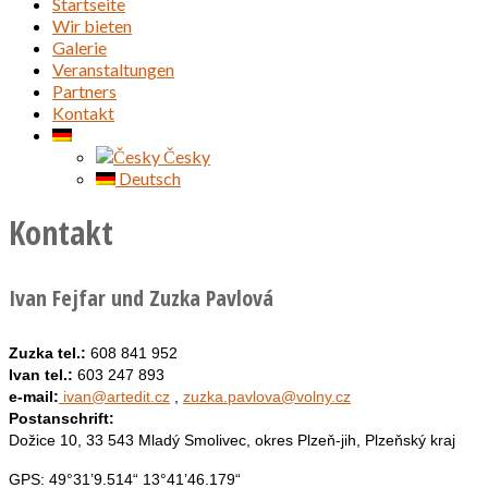
Startseite
Wir bieten
Galerie
Veranstaltungen
Partners
Kontakt
Česky
Deutsch
Kontakt
Ivan Fejfar und Zuzka Pavlová
Zuzka tel.:
608 841 952
Ivan tel.:
603 247 893
e-mail:
ivan@artedit.cz
,
zuzka.pavlova@volny.cz
Postanschrift:
Dožice 10, 33 543 Mladý Smolivec, okres Plzeň-jih, Plzeňský kraj
GPS: 49°31’9.514“ 13°41’46.179“