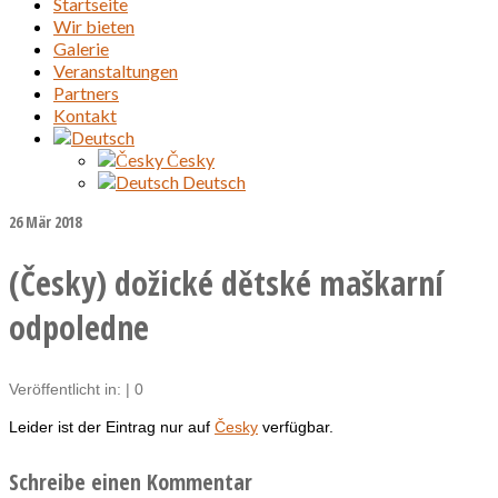
Startseite
Wir bieten
Galerie
Veranstaltungen
Partners
Kontakt
Česky
Deutsch
26
Mär 2018
(Česky) dožické dětské maškarní
odpoledne
Veröffentlicht in:
|
0
Leider ist der Eintrag nur auf
Česky
verfügbar.
Schreibe einen Kommentar