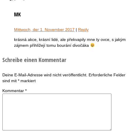
MK
Mittwoch, der 1. November 2017
|
Reply
krásná akce, krásní lidé, ale překvapily mne ty ovce, s jakým
zájmem přihlížejí tomu bourání divočáka
Schreibe einen Kommentar
Deine E-Mail-Adresse wird nicht veröffentlicht.
Erforderliche Felder
sind mit
*
markiert
Kommentar
*