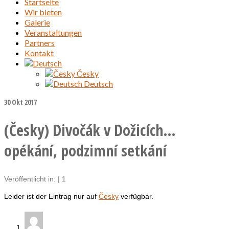
Startseite
Wir bieten
Galerie
Veranstaltungen
Partners
Kontakt
Česky
Deutsch
30
Okt 2017
(Česky) Divočák v Dožicích…
opékání, podzimní setkání
Veröffentlicht in:
|
1
Leider ist der Eintrag nur auf
Česky
verfügbar.